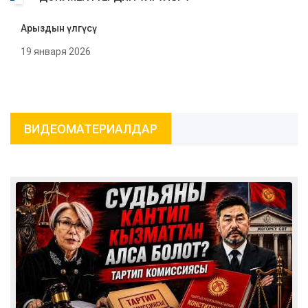
сунушун кароо; Кыргыз Республикасынын
Конституциялык сотунун жана Кыргыз
Арыздын үлгүсү
Республикасынын Жогорку сотунун 2025-жылга
карата бюджеттин аткарылышы боюнча
19 января 2026
маалыматын кароо; Кыргыз Республикасынын
Жогорку сотуна караштуу Сот адилеттигинин
жогорку мектебинин 2025-жылга карата бюджеттин
аткарылышы боюнча жана ишмердүүлүгү жөнүндө
жылдык отчетун угуу; Кыргыз Республикасынын
Жогорку сотуна караштуу Сот департаментинин
ВИДЕОМАТЕРИАЛДАР
2025-жылга карата бюджеттин аткарылышы боюнча
жана ишмердүүлүгү жөнүндө жылдык отчетун угуу;
Кыргыз Республикасынын Жогорку сотуна караштуу
Сот департаментинин алдындагы «Фемида
пансионаты» мамлекеттик ишканасынын бюджеттин
аткарылышы боюнча жана ишмердүүлүгү жөнүндө
жылдык отчетун угуу; Кыргыз Республикасынын
Жогорку Сотуна караштуу Сот департаменттин
директорунун орун басары К.А. Осмонов тарабынан
«Кыргыз Республикасынын “Сот приставдары
жөнүндө” Мыйзамына өзгөртүүлөрдү киргизүү
тууралуу» Мыйзам долбоору менен тааныштыруу
жөнүндө маалыматын угуу; Кыргыз Республикасынын
жергиликтүү сотторунун судьяларына турак жайын
ижаралоо боюнча чыгымдарын компенсациялоо
жөнүндө маселени кароо; Кыргыз Республикасынын