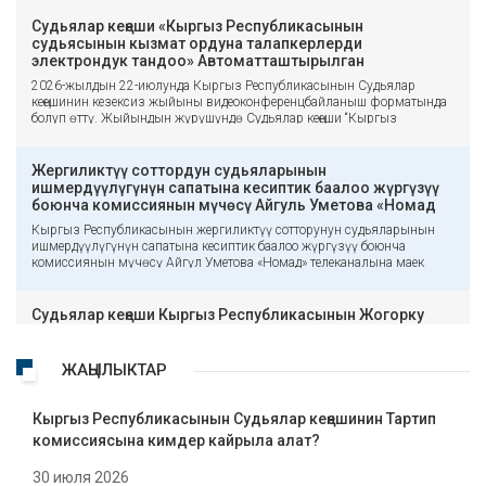
негизсиз айыптоолордон коргоону да камсыз кылуу болуп саналат.
Комиссияга ким кайрыла алат? Судьянын аракетине же
Судьялар кеңеши «Кыргыз Республикасынын
аракетсиздигине байланыштуу даттануу менен Судьялар кеңешине
судьясынын кызмат ордуна талапкерлерди
төмөнкүлөр кайрыла алышат: жарандар жана юридикалык жактар;
электрондук тандоо» Автоматташтырылган
мамлекеттик органдар, жергиликтүү өз алдынча башкаруу органдары
маалыматтык тутумун өндүрүштө пайдаланууга
2026-жылдын 22-июлунда Кыргыз Республикасынын Судьялар
жана алардын кызмат адамдары; Кыргыз Республикасынын
киргизүү жөнүндө чечим кабыл алды
кеңешинин кезексиз жыйыны видеоконференцбайланыш форматында
сотторунун төрагалары; судьяны кылмыш-жаза жоопкерчилигине
болуп өттү. Жыйындын жүрүшүндө Судьялар кеңеши “Кыргыз
тартууга макулдук берүү жөнүндө сунуштаманы Кыргыз
Республикасынын судьясынын кызмат ордуна талапкерлерди
Республикасынын Башкы прокурору гана киргизет. Кайрылуу
электрондук тандоо” Автоматташтырылган маалыматтык тутумун
машинкада терилген жазуу жүзүндө же электрондук санариптик кол
тажрыйбалык пайдаланууну аяктоо жөнүндө чечим кабыл алды.
тамгасы коюлуп, электрондук почта аркылуу берилет. Анонимдүү
Жергиликтүү соттордун судьяларынын
Ошондой эле 2026-жылдын 22-июлунан тартып Кыргыз
кайрылуулар каралбайт. Кайрылуу келип түшкөндөн кийин эмне
ишмердүүлүгүнүн сапатына кесиптик баалоо жүргүзүү
Республикасынын Сот адилеттиги иштери боюнча кеңешинин
болот? Адегенде кайрылуунун белгиленген талаптарга ылайык келери
боюнча комиссиянын мүчөсү Айгуль Уметова «Номад
пайдалануусу үчүн системаны өндүрүштө пайдаланууга киргизүүгө
текшерилет. Эгерде кайрылууну кайтарып берүү үчүн негиздер жок
ТВ» телеканалына маек берди
Кыргыз Республикасынын жергиликтүү сотторунун судьяларынын
макулдук берилди. Кабыл алынган чечимге ылайык “Түндүк” ААК
болсо, Тартип комиссиясынын төрагасынын тапшырмасы боюнча
ишмердүүлүгүнүн сапатына кесиптик баалоо жүргүзүү боюнча
“Кыргыз Республикасынын судьялык кызмат ордуна талапкерлерди
комиссиянын мүчөсү кызматтык иликтөө жүргүзөт. Кызматтык
комиссиянын мүчөсү Айгүл Уметова «Номад» телеканалына маек
электрондук тандоо” Автоматташтырылган маалыматтык тутумун
иликтөөнүн жүрүшүндө: соттук иштин материалдары изилдениши
берди. Анда ал судьялардын ишмердүүлүгүн баалоонун максаты,
Кыргыз Республикасынын Жогорку сотуна караштуу Сот
мүмкүн; зарыл болгон документтер талап кылынат; судьянын жана
тартиби жана негизги критерийлери тууралуу айтып берди. Ал
департаментинин балансына өткөрүп берүү тапшырылды. Мындан
башка адамдардын түшүндүрмөлөрү алынат; объективдүү текшерүү
кесиптик баалоо судьялардын кесиптик компетенттүүлүк деңгээлин, сот
тышкары, “Түндүк” ачык акционердик коомуна системанын
Судьялар кеңеши Кыргыз Республикасынын Жогорку
жүргүзүү үчүн зарыл болгон кошумча маалыматтар чогултулат.
адилеттүүлүгүн жүргүзүүнүн сапатын жана кесиптик сапаттарын
үзгүлтүксүз иштешин камсыз кылуу жана анын киберкоопсуздугун
Кызматтык иликтөө 30 календардык күнгө чейинки мөөнөттө
сотунун судьясы Абылай Жумакадырович
аныктоо максатында жүргүзүлөрүн билдирди. Айгуль Уметова:
коргоо боюнча чаралар жүктөлдү. Судьялар кеңешинин кийинки
жүргүзүлөт. Материалдар кандай тартипте каралат? Кызматтык
Мухамеджановдун мезгилсиз дүйнөдөн кайткандыгына
«Кесиптик баалоону жүргүзүүдө сот актыларынын сапаты, процесстик
чечими менен Кыргыз Республикасынын Президентине Нарын
иликтөө аяктагандан кийин материалдар Тартип комиссиясынын
байланыштуу терең кайгыруу менен көңүл айтат
ЖАҢЫЛЫКТАР
Кыргыз Республикасынын Судьялар кеңеши Жогорку сотунун судьясы
мөөнөттөрдүн сакталышы, иштин натыйжалуулугу, ошондой эле
облустук сотунун судьясы Нарынбаев Таштанбек Пахировичтин
жыйынына чыгарылат. Ошондой эле жыйын да 30 календардык
Мухамеджанов Абылай Жумакадыровичтин дүйнөдөн кайткандыгына
жарандардын кайрылуулары жана даттануулары сыяктуу
ыйгарым укуктары 2026-жылдын 5-августунда судья кызматында
күндөн кечиктирилбестен өткөрүлөт. Эрежеге ылайык, жыйындар
байланыштуу анын үй-бүлөсүнө, жакындарына жана туугандарына
көрсөткүчтөр эске алынат. Баалоонун жыйынтыгында жетиштүү упай
болуунун белгиленген эң жогорку жаш курагына жеткендигине
ачык өткөрүлөт. Бирок судьянын өтүнүчү боюнча материалдар жабык
Кыргыз Республикасынын Судьялар кеңешинин Тартип
терең кайгыруу менен чын жүрөктөн көңүл айтат. Абылай
топтой албоо судьянын ыйгарым укуктарын токтотууга негиз болуп
байланыштуу анын ыйгарым укуктарын токтотуу жөнүндө сунуш
тартипте каралышы мүмкүн. Жыйында кызматтык иликтөөнүн
Жумакадырович жөнөкөй кызматкерден тартып мамлекеттик
комиссиясына кимдер кайрыла алат?
саналбайт. Мындай учурларда квалификацияны жогорулатуу боюнча
киргизилди. Ошондой эле Нарынбаев Таштанбек Пахирович судьялык
жыйынтыктары, судьянын, арыз ээсинин жана зарыл болгон учурда
кызматтарга чейинки татыктуу жашоо жана кесиптик жолду басып
чаралар каралып, андан соң кайрадан кесиптик баалоо жүргүзүлөт», –
Кыргыз Республикасынын Судьялар кеңешинин
милдеттерин ак ниеттүүлүк менен аткаргандыгы үчүн Кыргыз
башка адамдардын түшүндүрмөлөрү угулат. Талкуудан кийин
өткөн. Ал ар кайсы жылдары тергөөчү болуп ийгиликтүү иштеп,
деп баса белгиледи. Видеого шилтеме: https://www.youtube.com/watch?
кезектеги жыйыны болуп өттү
Республикасынын Судьялар кеңешинин «Сот тутумуна сиңирген эмгеги
30 июля 2026
комиссия көпчүлүк добуш менен корутунду кабыл алат. Комиссия