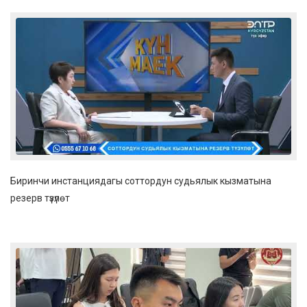
Биринчи инстанциядагы соттордун судьялык кызматына
резерв түзүлөт