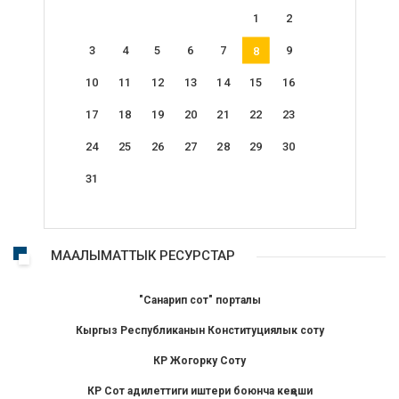
1
2
3
4
5
6
7
9
8
10
11
12
13
14
15
16
17
18
19
20
21
22
23
24
25
26
27
28
29
30
31
МААЛЫМАТТЫК РЕСУРСТАР
"Санарип сот" порталы
Кыргыз Республиканын Конституциялык соту
КР Жогорку Соту
КР Сот адилеттиги иштери боюнча кеңеши